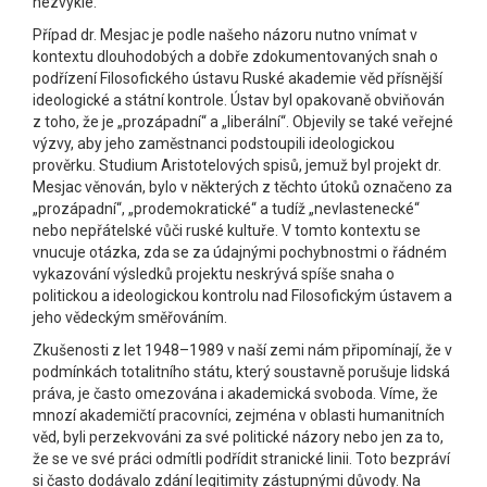
nezvyklé.
Případ dr. Mesjac je podle našeho názoru nutno vnímat v
kontextu dlouhodobých a dobře zdokumentovaných snah o
podřízení Filosofického ústavu Ruské akademie věd přísnější
ideologické a státní kontrole. Ústav byl opakovaně obviňován
z toho, že je „prozápadní“ a „liberální“. Objevily se také veřejné
výzvy, aby jeho zaměstnanci podstoupili ideologickou
prověrku. Studium Aristotelových spisů, jemuž byl projekt dr.
Mesjac věnován, bylo v některých z těchto útoků označeno za
„prozápadní“, „prodemokratické“ a tudíž „nevlastenecké“
nebo nepřátelské vůči ruské kultuře. V tomto kontextu se
vnucuje otázka, zda se za údajnými pochybnostmi o řádném
vykazování výsledků projektu neskrývá spíše snaha o
politickou a ideologickou kontrolu nad Filosofickým ústavem a
jeho vědeckým směřováním.
Zkušenosti z let 1948–1989 v naší zemi nám připomínají, že v
podmínkách totalitního státu, který soustavně porušuje lidská
práva, je často omezována i akademická svoboda. Víme, že
mnozí akademičtí pracovníci, zejména v oblasti humanitních
věd, byli perzekvováni za své politické názory nebo jen za to,
že se ve své práci odmítli podřídit stranické linii. Toto bezpráví
si často dodávalo zdání legitimity zástupnými důvody. Na