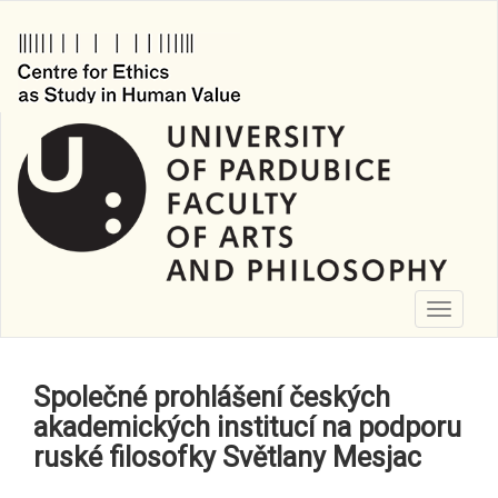
Přejít
k
hlavnímu
obsahu
Toggle
navigati
Společné prohlášení českých
akademických institucí na podporu
ruské filosofky Světlany Mesjac