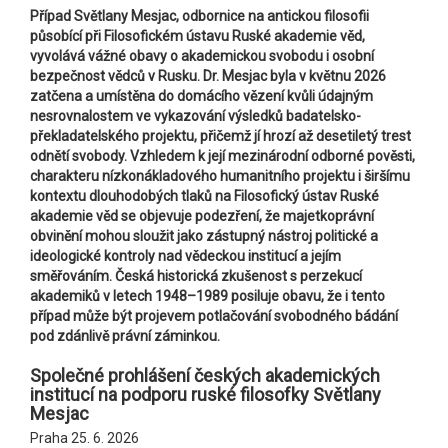
Případ Světlany Mesjac, odbornice na antickou filosofii
působící při Filosofickém ústavu Ruské akademie věd,
vyvolává vážné obavy o akademickou svobodu i osobní
bezpečnost vědců v Rusku. Dr. Mesjac byla v květnu 2026
zatčena a umístěna do domácího vězení kvůli údajným
nesrovnalostem ve vykazování výsledků badatelsko-
překladatelského projektu, přičemž jí hrozí až desetiletý trest
odnětí svobody. Vzhledem k její mezinárodní odborné pověsti,
charakteru nízkonákladového humanitního projektu i širšímu
kontextu dlouhodobých tlaků na Filosofický ústav Ruské
akademie věd se objevuje podezření, že majetkoprávní
obvinění mohou sloužit jako zástupný nástroj politické a
ideologické kontroly nad vědeckou institucí a jejím
směřováním. Česká historická zkušenost s perzekucí
akademiků v letech 1948–1989 posiluje obavu, že i tento
případ může být projevem potlačování svobodného bádání
pod zdánlivě právní záminkou.
Společné prohlášení českých akademických
institucí na podporu ruské filosofky Světlany
Mesjac
Praha 25. 6. 2026