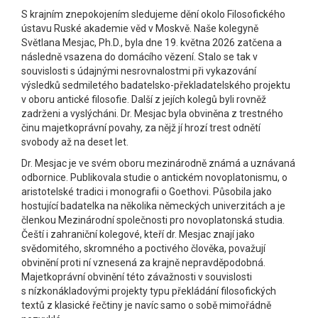
S krajním znepokojením sledujeme dění okolo Filosofického
ústavu Ruské akademie věd v Moskvě. Naše kolegyně
Světlana Mesjac, Ph.D., byla dne 19. května 2026 zatčena a
následně vsazena do domácího vězení. Stalo se tak v
souvislosti s údajnými nesrovnalostmi při vykazování
výsledků sedmiletého badatelsko-překladatelského projektu
v oboru antické filosofie. Další z jejích kolegů byli rovněž
zadrženi a vyslýcháni. Dr. Mesjac byla obviněna z trestného
činu majetkoprávní povahy, za nějž jí hrozí trest odnětí
svobody až na deset let.
Dr. Mesjac je ve svém oboru mezinárodně známá a uznávaná
odbornice. Publikovala studie o antickém novoplatonismu, o
aristotelské tradici i monografii o Goethovi. Působila jako
hostující badatelka na několika německých univerzitách a je
členkou Mezinárodní společnosti pro novoplatonská studia.
Čeští i zahraniční kolegové, kteří dr. Mesjac znají jako
svědomitého, skromného a poctivého člověka, považují
obvinění proti ní vznesená za krajně nepravděpodobná.
Majetkoprávní obvinění této závažnosti v souvislosti
s nízkonákladovými projekty typu překládání filosofických
textů z klasické řečtiny je navíc samo o sobě mimořádně