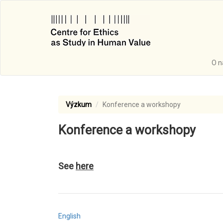
Přejít
k
hlavnímu
obsahu
O 
Výzkum
Konference a workshopy
Konference a workshopy
See
here
English