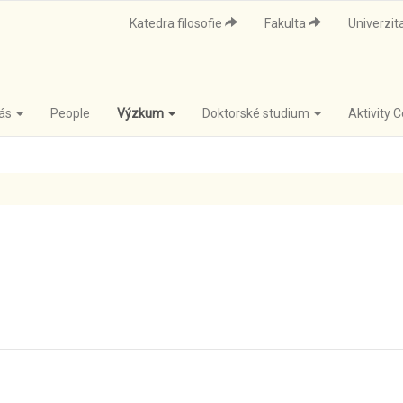
Katedra filosofie
Fakulta
Univerzit
nás
People
Výzkum
Doktorské studium
Aktivity 